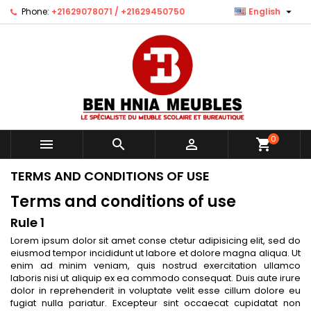

Phone:
+21629078071 / +21629450750
English
0



shopping_cart
TERMS AND CONDITIONS OF USE
Terms and conditions of use
Rule 1
Lorem ipsum dolor sit amet conse ctetur adipisicing elit, sed do
eiusmod tempor incididunt ut labore et dolore magna aliqua. Ut
enim ad minim veniam, quis nostrud exercitation ullamco
laboris nisi ut aliquip ex ea commodo consequat. Duis aute irure
dolor in reprehenderit in voluptate velit esse cillum dolore eu
fugiat nulla pariatur. Excepteur sint occaecat cupidatat non