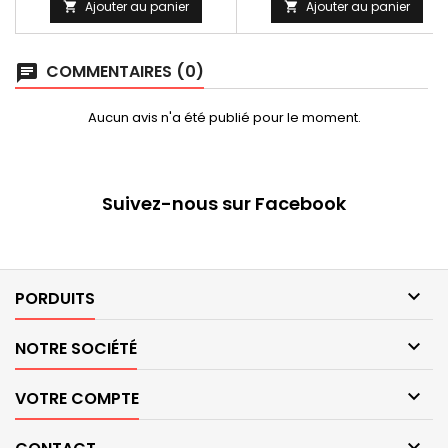
sont stables, très solides et
Ajouter au panier
Ajouter au panier


antidérapantes, de quoi
faciliter leur montée.
COMMENTAIRES (0)
chat
Aucun avis n'a été publié pour le moment.
Suivez-nous sur Facebook

PORDUITS

NOTRE SOCIÉTÉ

VOTRE COMPTE
