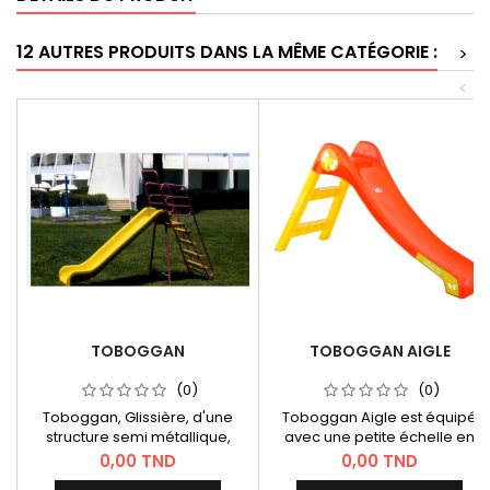
12 AUTRES PRODUITS DANS LA MÊME CATÉGORIE :
>
<
TOBOGGAN
TOBOGGAN AIGLE
(0)
(0)
Toboggan, Glissière, d'une
Toboggan Aigle est équipé
structure semi métallique,
avec une petite échelle en
185cm de longueur, jeu pour un
plastique rigide, se compose
Prix
Prix
0,00 TND
0,00 TND
jardin extérieure.
de 2 marches, ces marches