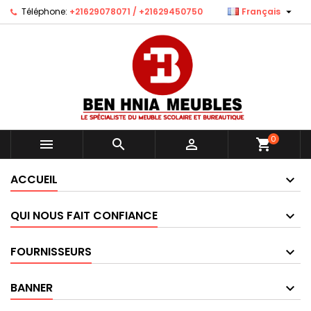

Téléphone:
+21629078071 / +21629450750
Français
0



shopping_cart
ACCUEIL
QUI NOUS FAIT CONFIANCE
FOURNISSEURS
BANNER