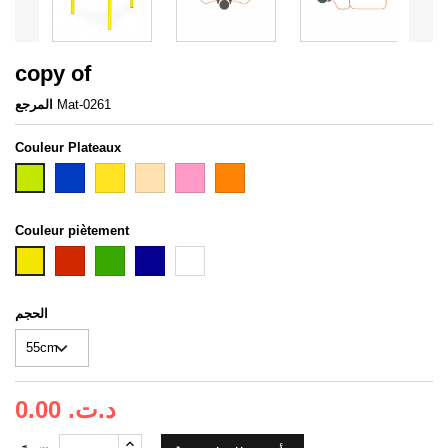
copy of
Mat-0261
المرجع
Couleur Plateaux
Bleu
Jaune
hetre
rose
orange
2nd
taxi
Couleur piètement
Rouge
Vert
Bleu
Blanc
first
Tun
الحجم
0.00 د.ت.‏