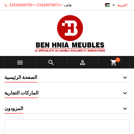

‫العربية
هاتف:
+21629078071 / +21629450750
0



shopping_cart
الصفحة الرئيسية
الماركات التجارية
المزودون