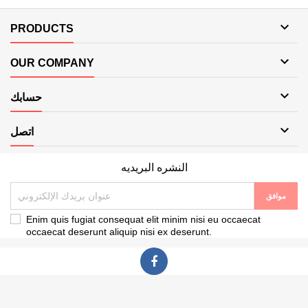

PRODUCTS

OUR COMPANY

حسابك

اتصل
النشره البريديه
Enim quis fugiat consequat elit minim nisi eu occaecat
occaecat deserunt aliquip nisi ex deserunt.